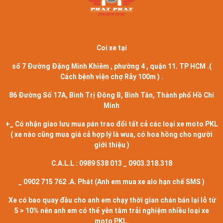
Coi xe tại
số 7 Đường Đặng Minh Khiêm , phường 4 , quận 11. TP HCM .(
Cách bệnh viện chợ Rẫy 100m ) .
86 Đường Số 17A, Bình Trị Đông B, Bình Tân, Thành phố Hồ Chí
Minh
+_ Có nhận giao lưu mua pán trao đổi tất cả các loại xe moto PKL
( xe nào cũng mua giá cả hợp lý là wua, có hoa hồng cho người
giới thiệu )
C.A.L.L : 0989 538 013 _ 0903.318.318
_ 0902 715 762 .A. Phát (Anh em mua xe alo hạn chế SMS )
Xe có bao quay đầu cho anh em chạy thời gian chán bán lại lỗ từ
5 > 10% nên anh em có thể yên tâm trải nghiệm nhiều loại xe
moto PKL‭.