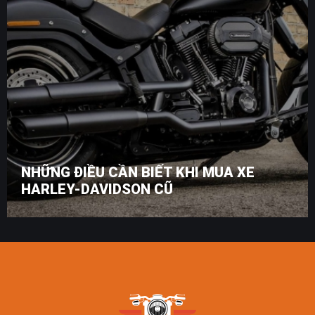
NHỮNG ĐIỀU CẦN BIẾT KHI MUA XE
HARLEY-DAVIDSON CŨ