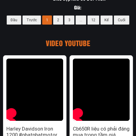
Cùng Đời Keng Bằng
Giá:
Đầu
Trước
1
2
3
...
12
Kế
Cuối
VIDEO YOUTUBE
Harley Davidson Iron
Cb650R liệu có phải đáng
1200 #phatphatmotor
mua trong tầm giá