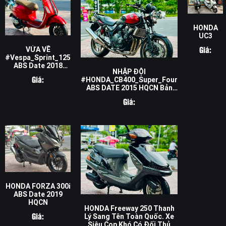
HONDA
UC3
Giá:
VỪA VỀ
#Vespa_Sprint_125
ABS Date 2018
NHẬP ĐỘI
HQCN - Cam Kết
Giá:
#HONDA_CB400_Super_Four
Đúng Chất Zin,
ABS DATE 2015 HQCN Bản
Siêu Lướt
Đặt Biệt , Xe Mới Bảo Dưỡng
Giá:
Tổng Thể
HONDA FORZA 300i
ABS Date 2019
HQCN
HONDA Freeway 250 Thanh
Giá:
Lý Sang Tên Toàn Quốc. Xe
Siêu Cọp Khó Có Đối Thủ