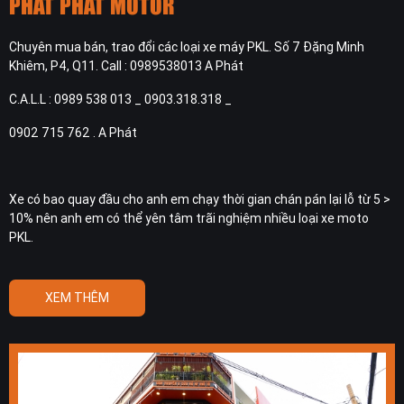
PHAT PHAT MOTOR
Chuyên mua bán, trao đổi các loại xe máy PKL. Số 7 Đặng Minh
Khiêm, P4, Q11. Call : 0989538013 A Phát
C.A.L.L : 0989 538 013 _ 0903.318.318 _
0902 715 762 . A Phát
Xe có bao quay đầu cho anh em chạy thời gian chán pán lại lỗ từ 5 >
10% nên anh em có thể yên tâm trãi nghiệm nhiều loại xe moto
PKL‭.
XEM THÊM