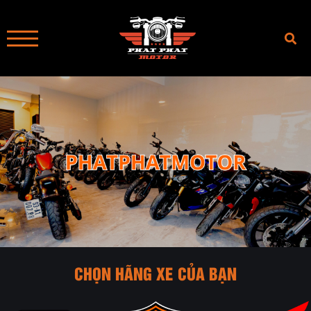
CHỌN HÃNG XE CỦA BẠN