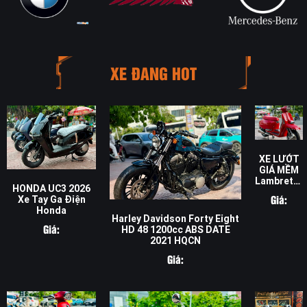
XE ĐANG HOT
XE LƯỚT
GIÁ MỀM
Lambretta
HONDA UC3 2026
G350
Giá:
Xe Tay Ga Điện
FULL ĐỎ
Honda
ABS DATE
Harley Davidson Forty Eight
2026
Giá:
HD 48 1200cc ABS DATE
HQCN
2021 HQCN
Giá: