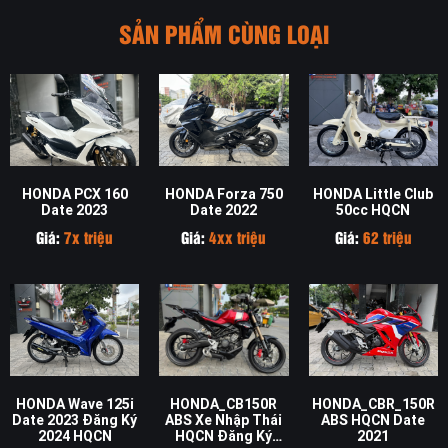
SẢN PHẨM CÙNG LOẠI
HONDA PCX 160
HONDA Forza 750
HONDA Little Club
Date 2023
Date 2022
50cc HQCN
Giá:
7x triệu
Giá:
4xx triệu
Giá:
62 triệu
HONDA Wave 125i
HONDA_CB150R
HONDA_CBR_150R
Date 2023 Đăng Ký
ABS Xe Nhập Thái
ABS HQCN Date
2024 HQCN
HQCN Đăng Ký
2021