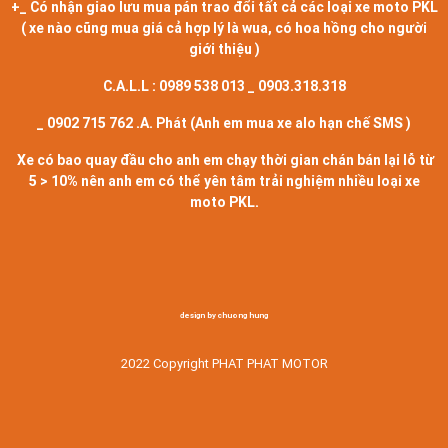
+_ Có nhận giao lưu mua pán trao đổi tất cả các loại xe moto PKL
( xe nào cũng mua giá cả hợp lý là wua, có hoa hồng cho người
giới thiệu )
C.A.L.L : 0989 538 013 _ 0903.318.318
_ 0902 715 762 .A. Phát (Anh em mua xe alo hạn chế SMS )
Xe có bao quay đầu cho anh em chạy thời gian chán bán lại lỗ từ
5 > 10% nên anh em có thể yên tâm trải nghiệm nhiều loại xe
moto PKL‭.
design by chuong hung
2022 Copyright PHAT PHAT MOTOR