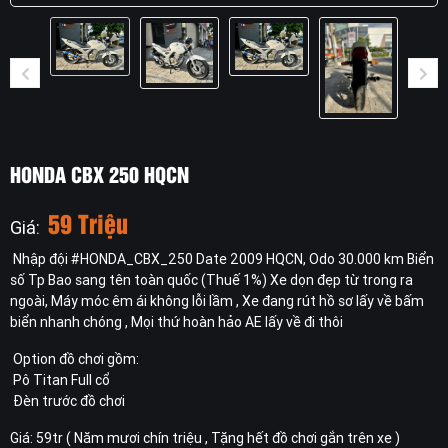
HONDA CBX 250 HQCN
59 Triệu
Giá:
Nhập đội #HONDA_CBX_250 Date 2009 HQCN, Odo 30.000 km Biển
số Tp Bao sang tên toàn quốc (Thuế 1%) Xe dọn đẹp từ trong ra
ngoài, Máy móc êm ái không lỗi lầm , Xe đang rút hồ sơ lấy về bấm
biển nhanh chóng , Mọi thứ hoàn hảo AE lấy về đi thôi
Option đồ chơi gồm:
Pô Titan Full cổ
Đèn trước đồ chơi
Giá: 59tr ( Năm mươi chín triệu , Tặng hết đồ chơi gắn trên xe )